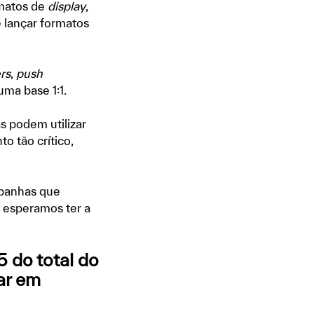
rmatos de
display
,
lançar formatos
rs
,
push
ma base 1:1.
s podem utilizar
 tão crítico,
mpanhas que
 esperamos ter a
5 do total do
ar em