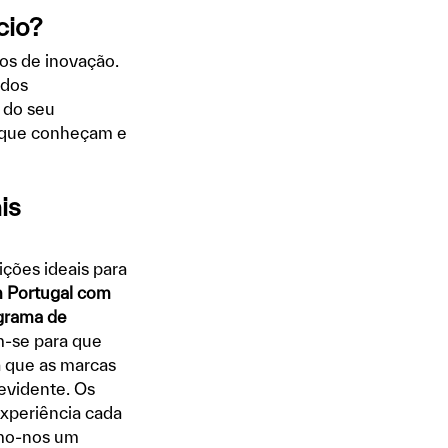
cio?
os de inovação.
 dos
 do seu
a que conheçam e
is
ões ideais para
m Portugal com
ograma de
m-se para que
 que as marcas
evidente. Os
experiência cada
rmo-nos um