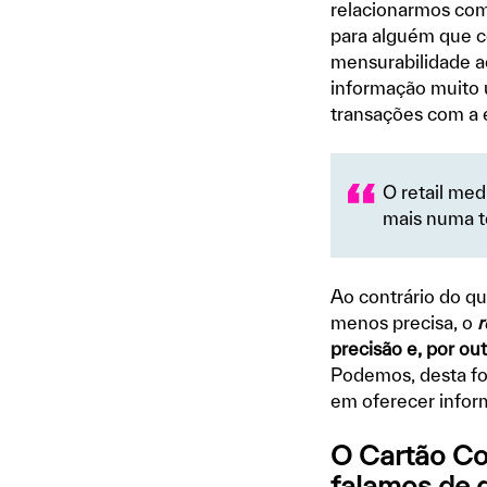
relacionarmos com
para alguém que co
mensurabilidade a
informação muito ú
transações com a 
O retail med
mais numa t
Ao contrário do q
menos precisa, o
r
precisão e, por ou
Podemos, desta fo
em oferecer infor
O Cartão Co
falamos de 