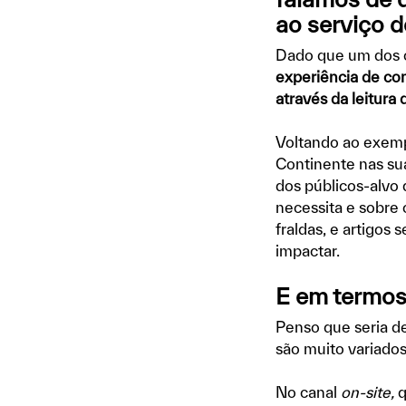
ao serviço d
Dado que um dos 
experiência de com
através da leitur
Voltando ao exempl
Continente nas su
dos públicos-alvo 
necessita e sobre 
fraldas, e artigo
impactar.
E em termos
Penso que seria d
são muito variados
No canal
on-site,
q