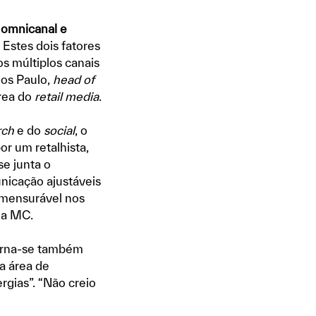
 omnicanal e
Estes dois fatores
 múltiplos canais
os Paulo,
head of
área do
retail media
.
rch
e do
social
, o
r um retalhista,
se junta o
nicação ajustáveis
 mensurável nos
 a MC.
torna-se também
va área de
rgias”. “Não creio