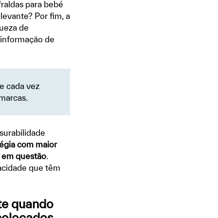
fraldas para bebé
levante? Por fim, a
queza de
r informação de
se cada vez
 marcas.
surabilidade
atégia com maior
ha em questão
.
acidade que têm
te quando
colocados