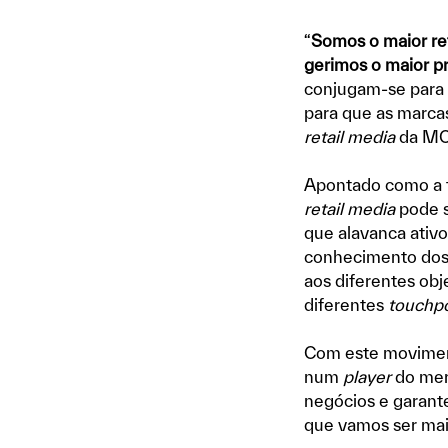
“
Somos o maior re
gerimos o maior pr
conjugam-se para
para que as marca
retail media
da MC,
Apontado como a te
retail media
pode s
que alavanca ativo
conhecimento dos 
aos diferentes ob
diferentes
touchpo
Com este moviment
num
player
do merc
negócios e garante
que vamos ser mai