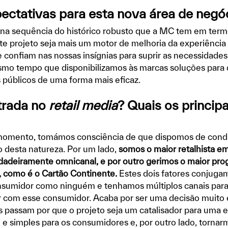
ectativas para esta nova área de negó
na sequência do histórico robusto que a MC tem em term
e projeto seja mais um motor de melhoria da experiência
confiam nas nossas insígnias para suprir as necessidades
smo tempo que disponibilizamos às marcas soluções par
públicos de uma forma mais eficaz.
trada no
retail media
? Quais os principa
omento, tomámos consciência de que dispomos de condiç
o desta natureza. Por um lado,
somos o maior retalhista e
adeiramente omnicanal, e por outro gerimos o maior pr
s, como é o Cartão Continente.
Estes dois fatores conjuga
sumidor como ninguém e tenhamos múltiplos canais para
com esse consumidor. Acaba por ser uma decisão muito 
os passam por que o projeto seja um catalisador para uma 
 e simples para os consumidores e, por outro lado, torna