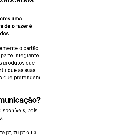
dores uma
a de o fazer é
ados.
temente o cartão
parte integrante
os produtos que
tir que as suas
to que pretendem
omunicação?
isponíveis, pois
s.
e.pt, zu.pt ou a