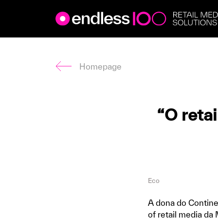
Endless
Skip
to
content
Homepage
“O reta
Eco
A dona do Continen
of retail media da