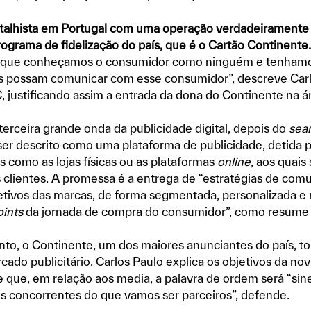
talhista em Portugal com uma operação verdadeiramente
ograma de fidelização do país, que é o Cartão Continente.
 que conheçamos o consumidor como ninguém e tenhamos
s possam comunicar com esse consumidor”, descreve Carl
 justificando assim a entrada da dona do Continente na 
rceira grande onda da publicidade digital, depois do
sea
er descrito como uma plataforma de publicidade, detida po
s como as lojas físicas ou as plataformas
online
, aos quais 
clientes. A promessa é a entrega de “estratégias de comu
jetivos das marcas, de forma segmentada, personalizada e
ints
da jornada de compra do consumidor”, como resume
o, o Continente, um dos maiores anunciantes do país, 
ado publicitário. Carlos Paulo explica os objetivos da no
 que, em relação aos media, a palavra de ordem será “sine
s concorrentes do que vamos ser parceiros”, defende.