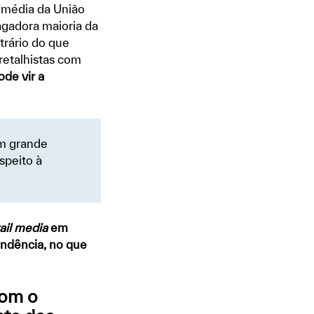
a média da União
agadora maioria da
trário do que
etalhistas com
de vir a
m grande
speito à
ail media
em
endência, no que
Com o