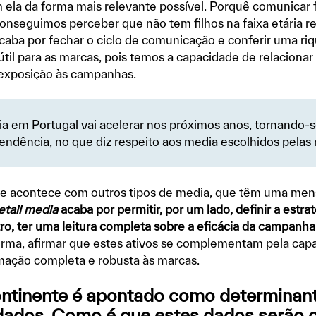
 ela da forma mais relevante possível. Porquê comunicar 
nseguimos perceber que não tem filhos na faixa etária re
caba por fechar o ciclo de comunicação e conferir uma ri
til para as marcas, pois temos a capacidade de relaciona
exposição às campanhas.
ia em Portugal vai acelerar nos próximos anos, tornando-
endência, no que diz respeito aos media escolhidos pelas
ue acontece com outros tipos de media, que têm uma men
etail media
acaba por permitir, por um lado, definir a estr
tro, ter uma leitura completa sobre a eficácia da campan
rma, afirmar que estes ativos se complementam pela cap
mação completa e robusta às marcas.
ntinente é apontado como determinan
dados. Como é que estes dados serão 