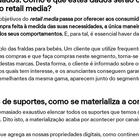
o retail media?
objetivos do
retail media
passa por oferecer aos consumi
pra feita à medida das suas necessidades, a única maneir
a dos seus comportamentos.
E, para tal, é essencial haver d
o das fraldas para bebés. Um cliente que utilize frequen
as compras e que faça compras neste segmento, torna-se 
destas marcas. Desta forma, o cliente é informado sobre 
os quais tem interesse, e os anunciantes conseguem garan
s semelhantes da mesma gama, aparecem junto do segmen
 de suportes, como se materializa a c
emasiado exaustivo elencar todos os suportes que temos d
. Dito isto, a materialização acaba por acontecer por canai
ue agrega as nossas propriedades digitais, como continent