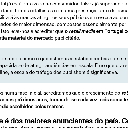
ital já está enraizado no consumidor, talvez já superando 
ro lado, temos retalhistas com uma presença junto da esm
ilitará às marcas atingir os seus públicos em escala ao con
dos de maior dimensão, compostos essencialmente por r
 Isto leva-nos a acreditar que
o
retail media
em Portugal po
tia material do mercado publicitário
.
de media como o que estamos a estabelecer baseia-se e
pacidade de atingir audiências em escala. E no que diz re
ine, a escala do tráfego dos publishers é significativa.
s numa fase inicial, acreditamos que o crescimento do
ret
erar nos próximos anos, tornando-se cada vez mais numa t
edia escolhidos pelas marcas.
e é dos maiores anunciantes do país. 