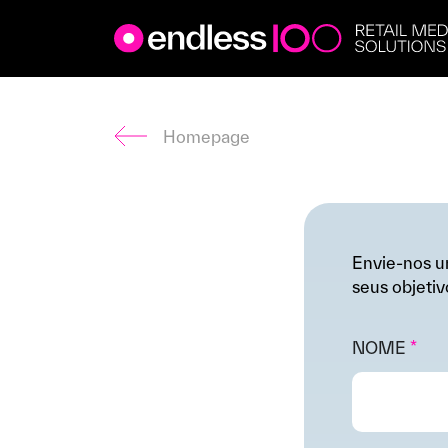
Endless
Skip
to
content
Homepage
Envie-nos u
seus objetiv
NOME
*