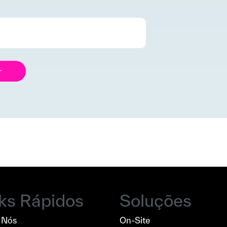
r
nks Rápidos
Soluções
 Nós
On-Site