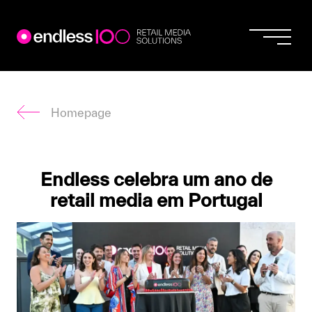
Endless
Skip
to
content
Homepage
Endless celebra um ano de
retail media em Portugal