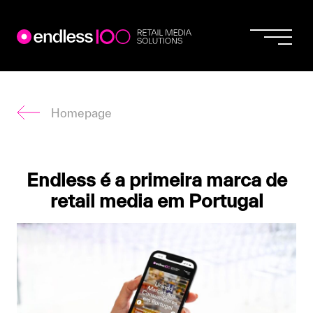
Endless
Skip
to
content
Homepage
Endless é a primeira marca de
retail media em Portugal